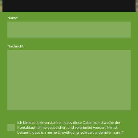
Name
*
Nachricht
Ich bin damit einverstanden, dass diese Daten zum Zwecke der
Kontaktaufnahme gespeichert und verarbeitet werden. Mir ist
bekannt, dass ich meine Einwilligung jederzeit widerrufen kann.*