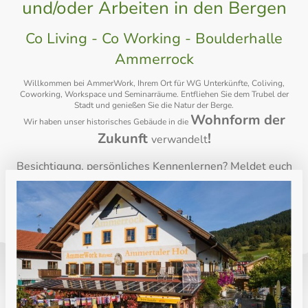
und/oder Arbeiten in den Bergen
Co Living - Co Working - Boulderhalle
Ammerrock
Willkommen bei AmmerWork, Ihrem Ort für WG Unterkünfte, Coliving,
Coworking, Workspace und Seminarräume. Entfliehen Sie dem Trubel der
Stadt und genießen Sie die Natur der Berge.
Wohnform der
Wir haben unser historisches Gebäude in die
Zukunft
!
verwandelt
Besichtigung, persönliches Kennenlernen? Meldet euch
einfach per Mail unter wohnen@ammerwork.de oder per
Telefon unter:
08845 / 75 89 42. Wir freuen uns auf euch!