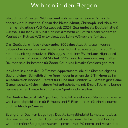
Wohnen in den Bergen
Stell dir vor: Arbeiten, Wohnen und Entspannen an einem Ort, an dem
andere Urlaub machen. Genau das bieten Almut, Christoph und Viola mit
ihrem einzigartigen WG Konzept seit 2024. Gegründet als Boulderhalle &
Gasthaus im Jahr 2016, hat sich der Ammertaler Hof zu einem modernen
Workation-Retreat WG entwickelt, das keine Wünsche offenlässt.
Das Gebäude, ein beeindruckendes 800 Jahre altes Anwesen, wurde
liebevoll renoviert und mit modernster Technik ausgestattet. Es ist CO₂-
neutral dank regenerativem Flüssiggas und einer PV-Anlage. Highspeed-
Internet? Kein Problem! Mit Starlink, VDSL und Netzwerkzugang in allen
Räumen seid ihr bestens für Zoom-Calls und Kreativ-Sessions gerüstet.
Ihr könnt in einem der 10 Zimmer-Appartments, die alle über ein eigenes
Bad und einen Schreibtisch verfügen, oder in einem der 3 Tinyhouses im
Außenbereich wohnen. Perfekt für Ruhe und Komfort! Außerdem gibt’s eine
Gemeinschaftsküche, mehrere Aufenthaltsräume mit Smart TVs, eine Lunch-
Terrasse, einen Biergarten und sogar Sportmöglichkeiten.
Die Boulderhalle ist 24/7 geöffnet. Parkplätze stehen zur Verfügung, ebenso
wie Lademöglichkeiten für E-Autos und E-Bikes – alles für eine bequeme
und nachhaltige Anreise.
Euer grüner Daumen ist gefragt: Das Außengelände ist komplett nutzbar.
Und wer einfach nur den Kopf freibekommen möchte, kann direkt in die
wunderschöne Bergregion starten – perfekt zum Wandern und Abschalten.